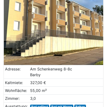
Adresse:
Am Schenkenweg 8-8c
Barby
Kaltmiete:
327,00 €
Wohnfläche:
55,00 m²
Zimmer:
3,0
Ausstattung:
Bad gefliest
Bad mit Wanne
Balkon