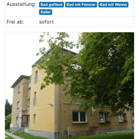
Ausstattung:
Bad gefliest
Bad mit Fenster
Bad mit Wanne
Keller
Frei ab:
sofort