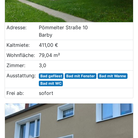
Adresse:
Pömmelter Straße 10
Barby
Kaltmiete:
411,00 €
Wohnfläche:
79,04 m²
Zimmer:
3,0
Ausstattung:
Bad gefliest
Bad mit Fenster
Bad mit Wanne
Bad mit WC
Frei ab:
sofort