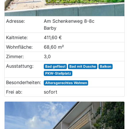
Adresse:
Am Schenkenweg 8-8c
Barby
Kaltmiete:
411,60 €
Wohnfläche:
68,60 m²
Zimmer:
3,0
Ausstattung:
Bad gefliest
Bad mit Dusche
Balkon
PKW-Stellplatz
Besonderheiten:
Altersgerechtes Wohnen
Frei ab:
sofort