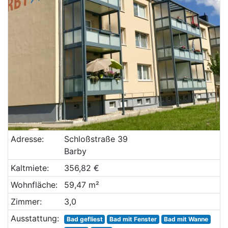
Adresse:
Schloßstraße 39
Barby
Kaltmiete:
356,82 €
Wohnfläche:
59,47 m²
Zimmer:
3,0
Ausstattung:
Bad gefliest
Bad mit Fenster
Bad mit Wanne