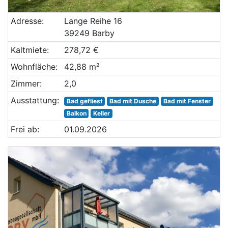
Adresse:
Lange Reihe 16
39249 Barby
Kaltmiete:
278,72 €
Wohnfläche:
42,88 m²
Zimmer:
2,0
Ausstattung:
Bad gefliest
Bad mit Dusche
Bad mit Fenster
Balkon
Keller
Frei ab:
01.09.2026