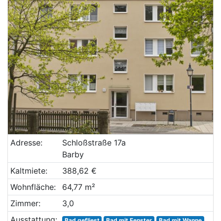
Adresse:
Schloßstraße 17a
Barby
Kaltmiete:
388,62 €
Wohnfläche:
64,77 m²
Zimmer:
3,0
Ausstattung:
Bad gefliest
Bad mit Fenster
Bad mit Wanne