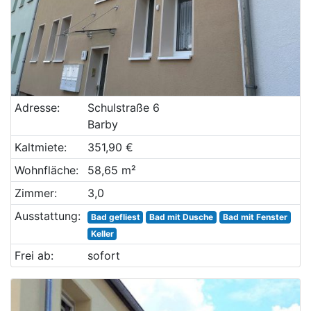
Adresse:
Schulstraße 6
Barby
Kaltmiete:
351,90 €
Wohnfläche:
58,65 m²
Zimmer:
3,0
Ausstattung:
Bad gefliest
Bad mit Dusche
Bad mit Fenster
Keller
Frei ab:
sofort