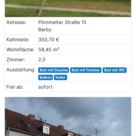
Adresse:
Pömmelter Straße 15
Barby
Kaltmiete:
350,70 €
Wohnfläche:
58,45 m²
Zimmer:
2,0
Ausstattung:
Bad mit Dusche
Bad mit Fenster
Bad mit WC
Balkon
Keller
Frei ab:
sofort