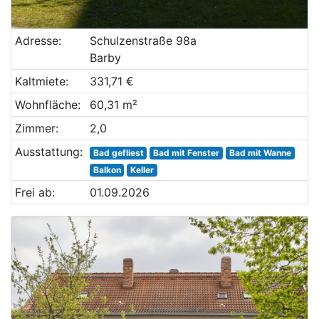
Adresse:
Schulzenstraße 98a
Barby
Kaltmiete:
331,71 €
Wohnfläche:
60,31 m²
Zimmer:
2,0
Ausstattung:
Bad gefliest
Bad mit Fenster
Bad mit Wanne
Balkon
Keller
Frei ab:
01.09.2026